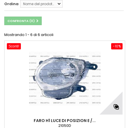
Ordina
Nome del prodotto: dalla A alla Z
CONFRONTA (
0
)
Mostrando 1 - 6 di 6 articoli
-10%
Sconti!
FARO H1 LUCE DI POSIZION E /...
21050D