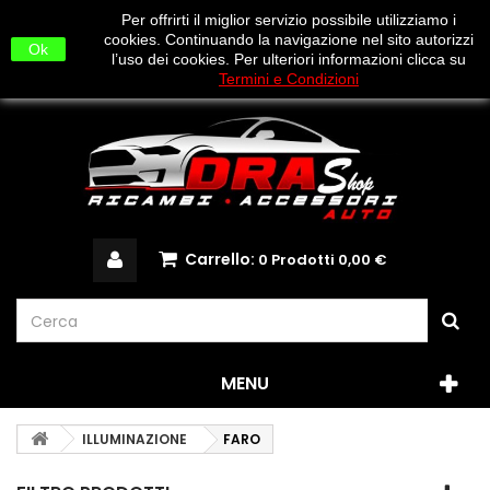
0817349248-0817349249-3669366749-
Per offrirti il miglior servizio possibile utilizziamo i
3791716458(WHATSAPP)
cookies. Continuando la navigazione nel sito autorizzi
Ok
l’uso dei cookies. Per ulteriori informazioni clicca su
INFO@DRA2012.COM
Termini e Condizioni
Carrello:
0
Prodotti
0,00 €
MENU
ILLUMINAZIONE
FARO