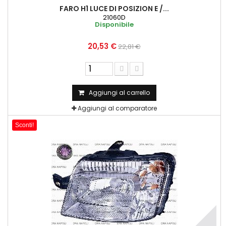
FARO H1 LUCE DI POSIZION E /...
21060D
Disponibile
20,53 €
22,81 €
Aggiungi al carrello
Aggiungi al comparatore
Sconti!